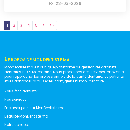
23-03-2026
1
2
3
4
5
>
>>
À PROPOS DE MONDENTISTE.MA
Mondentiste.ma est l’unique plateforme de gestion de cabinets
dentaires 100 % Marocaine. Nous proposons des services innovants
pour rapprocher les professionnels de la santé dentaire, les patients
et les annonceurs du secteur d’hygiène bucco-dentaire.
Vous êtes dentiste ?
Nos services
En savoir plus sur MonDentiste.ma
L'équipe MonDentiste.ma
Notre concept