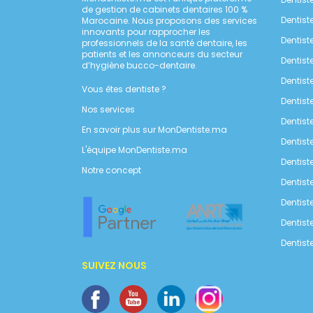
de gestion de cabinets dentaires 100 %
Dentist
Marocaine. Nous proposons des services
innovants pour rapprocher les
Dentist
professionnels de la santé dentaire, les
patients et les annonceurs du secteur
Dentist
d’hygiène bucco-dentaire.
Dentist
Vous êtes dentiste ?
Dentis
Nos services
Dentist
En savoir plus sur MonDentiste.ma
Dentist
L'équipe MonDentiste.ma
Dentist
Notre concept
Dentist
Dentist
Dentist
Dentist
SUIVEZ NOUS