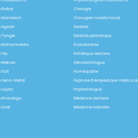
e Rabat
Chirurgie
e Marrakech
Chirurgien maxillo facial
e Agadir
Dentiste
e Tanger
Dentiste pédiatrique
te Mohammédia
Endodontiste
e Fès
Esthétique dentaire
e Meknes
Gérodontologue
e Safi
Homéopathe
e benni-Mellal
Hypnose thérapeutique médico de
e oujda
Implantologue
e Khouribga
Médecine dentaire
e Salé
Médecine naturelle