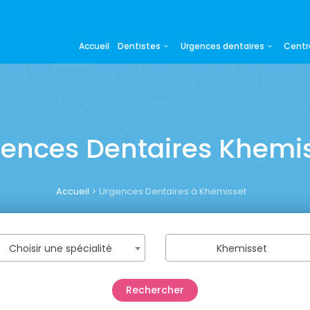
Accueil
Dentistes
Urgences dentaires
Centr
ences Dentaires Khemi
Accueil
Urgences Dentaires à Khemisset
Choisir une spécialité
Khemisset