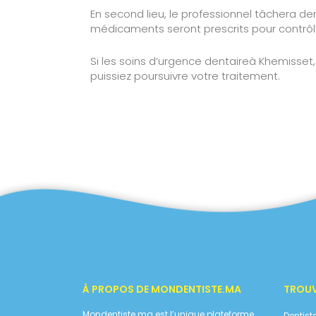
En second lieu, le professionnel tâchera dem
médicaments seront prescrits pour contrôler 
Si les soins d’urgence dentaireà Khemisset
puissiez poursuivre votre traitement.
À PROPOS DE MONDENTISTE.MA
TROUV
Mondentiste.ma est l’unique plateforme
Dentis