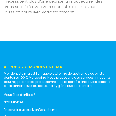
nécessitent plus d’une séance, un nouveau rendez-
vous sera fixé avec votre dentiste,afin que vous
puissiez poursuivre votre traitement.
À PROPOS DE MONDENTISTE.MA
Mondentiste.ma est l’unique plateforme de gestion de cabinets
dentaires 100 % Marocaine. Nous proposons des services innovants
pour rapprocher les professionnels de la santé dentaire, les patients
et les annonceurs du secteur d’hygiène bucco-dentaire.
Vous êtes dentiste ?
Nos services
En savoir plus sur MonDentiste.ma