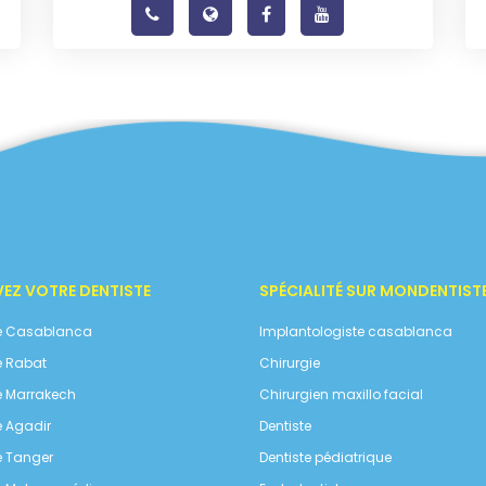
EZ VOTRE DENTISTE
SPÉCIALITÉ SUR MONDENTIST
te Casablanca
Implantologiste casablanca
e Rabat
Chirurgie
e Marrakech
Chirurgien maxillo facial
e Agadir
Dentiste
e Tanger
Dentiste pédiatrique