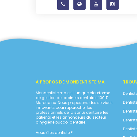
À PROPOS DE MONDENTISTE.MA
TROUV
Mondentiste.ma est l’unique plateforme
Dentis
de gestion de cabinets dentaires 100 %
Dentist
Marocaine. Nous proposons des services
innovants pour rapprocher les
Dentist
professionnels de la santé dentaire, les
patients et les annonceurs du secteur
Dentist
d’hygiène bucco-dentaire.
Dentist
Vous êtes dentiste ?