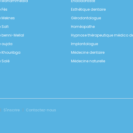
te Mohammédia
Endodontiste
e Fès
Esthétique dentaire
e Meknes
Gérodontologue
e Safi
Homéopathe
e benni-Mellal
Hypnose thérapeutique médico de
e oujda
Implantologue
e Khouribga
Médecine dentaire
e Salé
Médecine naturelle
S'inscrire
Contactez-nous