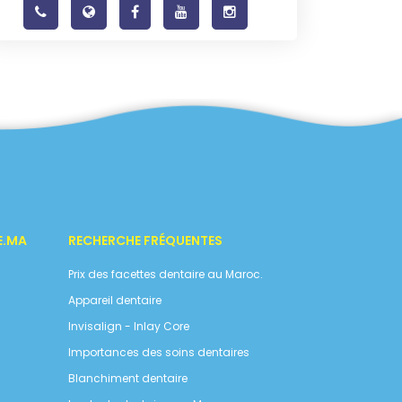
E.MA
RECHERCHE FRÉQUENTES
Prix des facettes dentaire au Maroc.
Appareil dentaire
Invisalign - Inlay Core
Importances des soins dentaires
Blanchiment dentaire