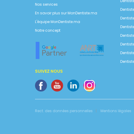
Dentis
Nos services
Dentist
En savoir plus sur MonDentiste.ma
Dentist
L'équipe MonDentiste.ma
Dentist
Notre concept
Dentist
Dentist
Dentist
Dentist
SUIVEZ NOUS
Rect. des données personnelles
Mentions légales