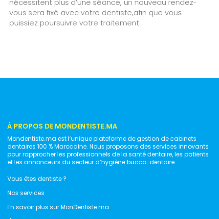
nécessitent plus d’une séance, un nouveau rendez-
vous sera fixé avec votre dentiste,afin que vous
puissiez poursuivre votre traitement.
À PROPOS DE MONDENTISTE.MA
Mondentiste.ma est l’unique plateforme de gestion de cabinets
dentaires 100 % Marocaine. Nous proposons des services innovants
pour rapprocher les professionnels de la santé dentaire, les patients
et les annonceurs du secteur d’hygiène bucco-dentaire.
Vous êtes dentiste ?
Nos services
En savoir plus sur MonDentiste.ma