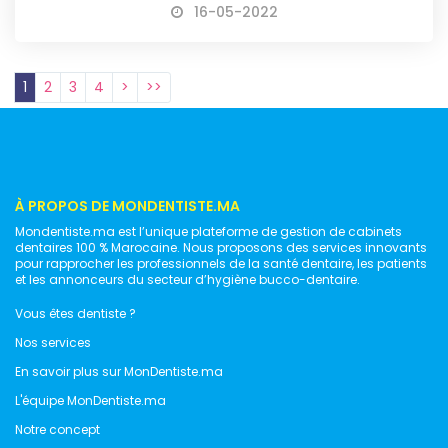
16-05-2022
1
2
3
4
>
>>
À PROPOS DE MONDENTISTE.MA
Mondentiste.ma est l’unique plateforme de gestion de cabinets
dentaires 100 % Marocaine. Nous proposons des services innovants
pour rapprocher les professionnels de la santé dentaire, les patients
et les annonceurs du secteur d’hygiène bucco-dentaire.
Vous êtes dentiste ?
Nos services
En savoir plus sur MonDentiste.ma
L'équipe MonDentiste.ma
Notre concept