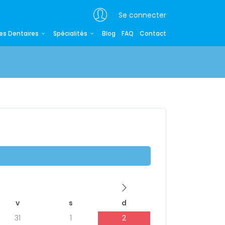
Se connecter
es Dentaires
Spécialités
Blog
FAQ
Contact
v
s
d
31
1
2