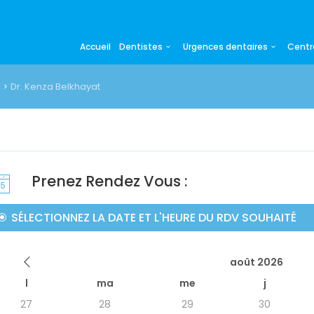
Accueil
Dentistes
Urgences dentaires
Centr
I
Dr. Kenza Belkhayat
Prenez Rendez Vous :
SÉLECTIONNEZ LA DATE ET L'HEURE DU RDV SOUHAITÉ
août 2026
l
ma
me
j
27
28
29
30