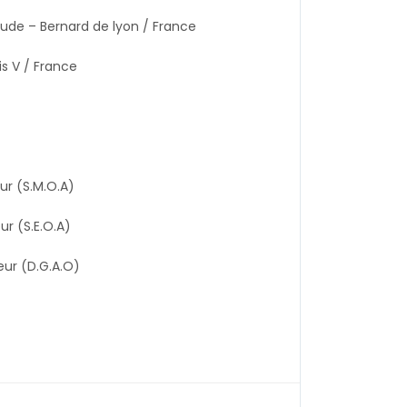
aude – Bernard de lyon / France
is V / France
ur (S.M.O.A)
r (S.E.O.A)
eur (D.G.A.O)