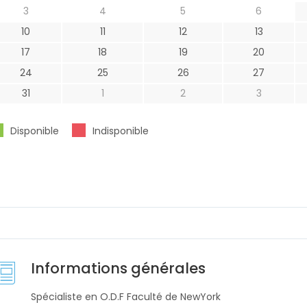
3
4
5
6
10
11
12
13
17
18
19
20
24
25
26
27
31
1
2
3
Disponible
Indisponible
Informations générales
Spécialiste en O.D.F Faculté de NewYork